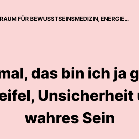
ROCKET WOMAN - EIN MAGISCHER RAUM FÜR BEWUSSTSEINSMEDIZIN, ENERGIE UND EINE NEUE REALITÄT VON GESUNDHEIT
l, das bin ich ja g
ifel, Unsicherheit
wahres Sein